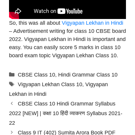
So, this was all about
Vigyapan Lekhan in Hindi
– Advertisement writing for class 10 CBSE board
2022. Vigyapan Lekhan in Hindi is important and
easy. You can easily score 5 marks in class 10
board exam topic Vigyapan Lekhan Class 10.
Categories
CBSE Class 10
,
Hindi Grammar Class 10
Tags
Vigyapan Lekhan Class 10
,
Vigyapan
Lekhan in Hindi
CBSE Class 10 Hindi Grammar Syllabus
2022 [NEW] | कक्षा 10 हिंदी व्याकरण Syllabus 2021-
22
Class 9 IT (402) Sumita Arora Book PDF